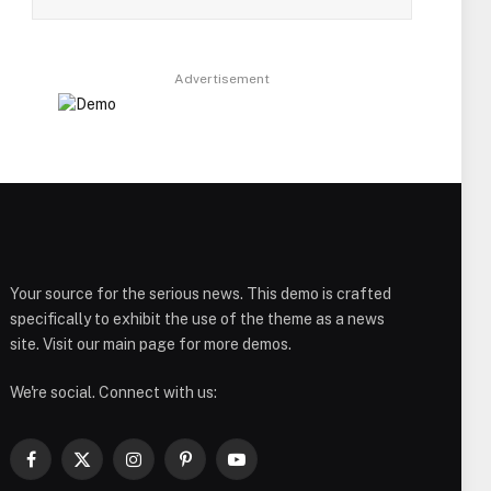
Advertisement
Your source for the serious news. This demo is crafted
specifically to exhibit the use of the theme as a news
site. Visit our main page for more demos.
We're social. Connect with us:
Facebook
X
Instagram
Pinterest
YouTube