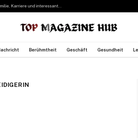
Bettina Freifrau von Leoprechting – Leben, Familie, Karriere und interessante Fakten
achricht
Berühmtheit
Geschäft
Gesundheit
Le
IDIGERIN