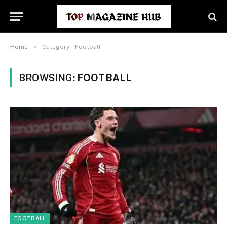
»
Home
Category: "Football"
BROWSING:
FOOTBALL
FOOTBALL