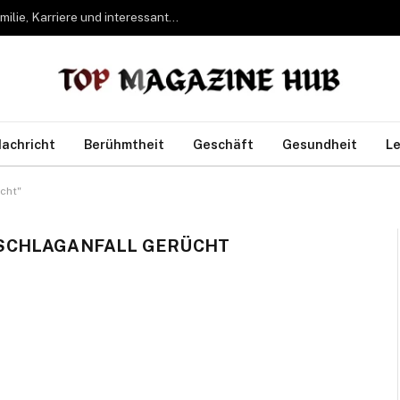
Bettina Freifrau von Leoprechting – Leben, Familie, Karriere und interessante Fakten
achricht
Berühmtheit
Geschäft
Gesundheit
Le
cht"
SCHLAGANFALL GERÜCHT