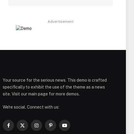
Advertisement
Your source for the serious news. This demo is crafted
specifically to exhibit the use of the theme as a news
site. Visit our main page for more demos.
We're social. Connect with us:
Facebook
X
Instagram
Pinterest
YouTube