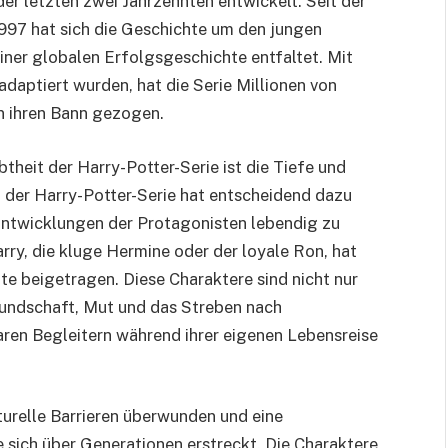
er letzten zwei Jahrzehnten entwickelt. Seit der
1997 hat sich die Geschichte um den jungen
iner globalen Erfolgsgeschichte entfaltet. Mit
adaptiert wurden, hat die Serie Millionen von
n ihren Bann gezogen.
theit der Harry-Potter-Serie ist die Tiefe und
g der Harry-Potter-Serie hat entscheidend dazu
ntwicklungen der Protagonisten lebendig zu
rry, die kluge Hermine oder der loyale Ron, hat
 beigetragen. Diese Charaktere sind nicht nur
reundschaft, Mut und das Streben nach
baren Begleitern während ihrer eigenen Lebensreise
turelle Barrieren überwunden und eine
sich über Generationen erstreckt. Die Charaktere