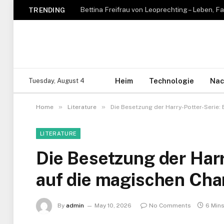
TRENDING
Heim
Technologie
Nac
Tuesday, August 4
»
»
Home
Literature
Die Besetzung der Harry-Potter-Serie: 
LITERATURE
Die Besetzung der Harr
auf die magischen Cha
By
admin
May 10, 2026
No Comments
6 Min