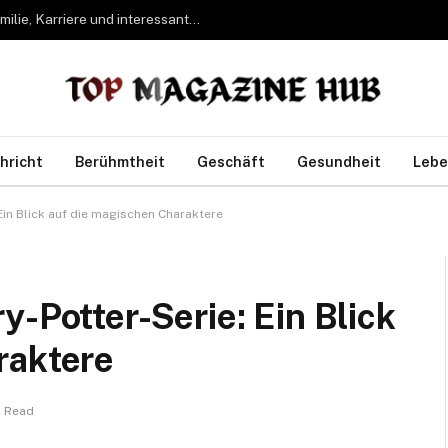
Bettina Freifrau von Leoprechting – Leben, Familie, Karriere und interessante Fakten
hricht
Berühmtheit
Geschäft
Gesundheit
Lebe
Ein Blick auf die magischen Charaktere
y-Potter-Serie: Ein Blick
raktere
s Read