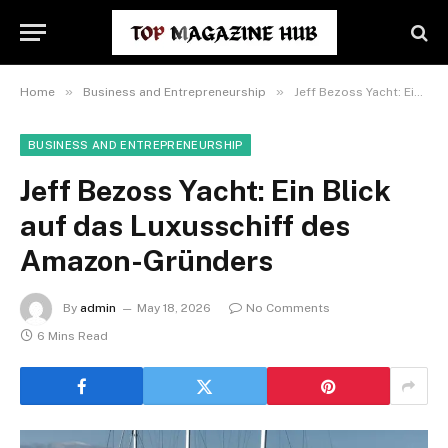
»
»
Home
Business and Entrepreneurship
Jeff Bezoss Yacht: Ein Blick auf das Luxusschiff des Amazon-Gründers
BUSINESS AND ENTREPRENEURSHIP
Jeff Bezoss Yacht: Ein Blick
auf das Luxusschiff des
Amazon-Gründers
By
admin
May 18, 2026
No Comments
6 Mins Read