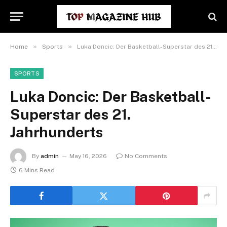
»
»
Home
Sports
Luka Doncic: Der Basketball-Superstar des 21. Jahrhunderts
SPORTS
Luka Doncic: Der Basketball-
Superstar des 21.
Jahrhunderts
By
admin
May 16, 2026
No Comments
6 Mins Read