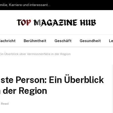
Bettina Freifrau von Leoprechting – Leben, Familie, Karriere und interessante Fakten
achricht
Berühmtheit
Geschäft
Gesundheit
Le
Ein Überblick über Vermisstenfälle in der Region
ste Person: Ein Überblick
n der Region
s Read