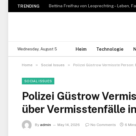
TRENDING
Heim
Technologie
N
Wednesday, August 5
»
»
Home
Social Issues
Polizei Güstrow Vermisste Person: 
SOCIAL ISSUES
Polizei Güstrow Vermis
über Vermisstenfälle i
By
admin
May 14, 2026
No Comments
6 Min