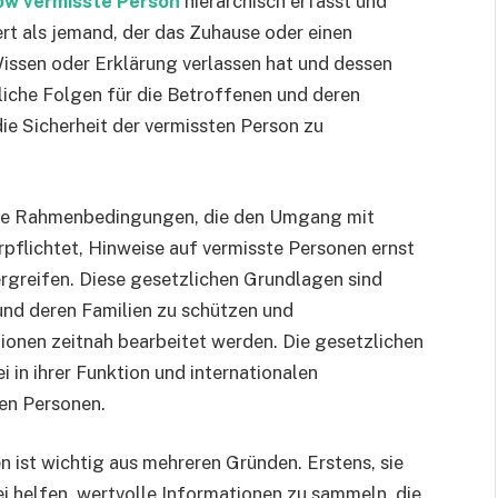
ow vermisste Person
hierarchisch erfasst und
ert als jemand, der das Zuhause oder einen
issen oder Erklärung verlassen hat und dessen
liche Folgen für die Betroffenen und deren
ie Sicherheit der vermissten Person zu
iche Rahmenbedingungen, die den Umgang mit
erpflichtet, Hinweise auf vermisste Personen ernst
greifen. Diese gesetzlichen Grundlagen sind
und deren Familien zu schützen und
tionen zeitnah bearbeitet werden. Die gesetzlichen
in ihrer Funktion und internationalen
en Personen.
n ist wichtig aus mehreren Gründen. Erstens, sie
bei helfen, wertvolle Informationen zu sammeln, die