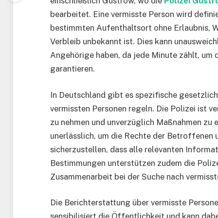
einschließlich Güstrow, wo die
Polizei Güstr
bearbeitet. Eine vermisste Person wird defini
bestimmten Aufenthaltsort ohne Erlaubnis, W
Verbleib unbekannt ist. Dies kann unausweich
Angehörige haben, da jede Minute zählt, um d
garantieren.
In Deutschland gibt es spezifische gesetzl
vermissten Personen regeln. Die Polizei ist v
zu nehmen und unverzüglich Maßnahmen zu er
unerlässlich, um die Rechte der Betroffenen 
sicherzustellen, dass alle relevanten Informa
Bestimmungen unterstützen zudem die Polizei 
Zusammenarbeit bei der Suche nach vermisst
Die Berichterstattung über vermisste Persone
sensibilisiert die Öffentlichkeit und kann da